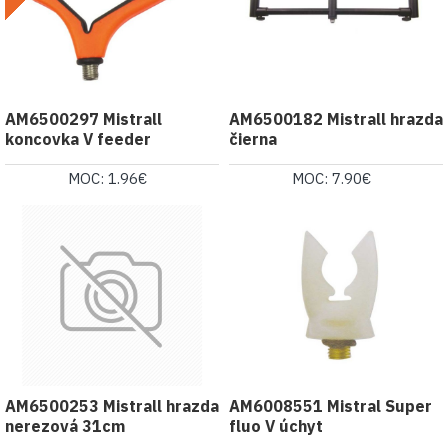
AM6500297 Mistrall
AM6500182 Mistrall hrazda
koncovka V feeder
čierna
MOC: 1.96€
MOC: 7.90€
AM6500253 Mistrall hrazda
AM6008551 Mistral Super
nerezová 31cm
fluo V úchyt