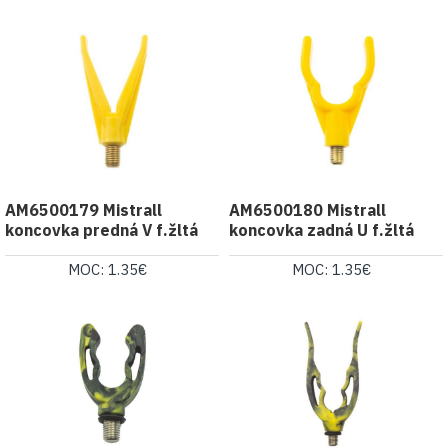
AM6500179 Mistrall
AM6500180 Mistrall
koncovka predná V f.žltá
koncovka zadná U f.žltá
MOC: 1.35€
MOC: 1.35€