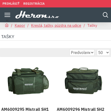
PRIHLÁSIŤ
REGISTRÁCIA
Kapor
Kreslá, tašky, púzdra na udice
Tašky
TAŠKY
AM6009295 Mistrall SH1
AM6009296 Mistrall SH2