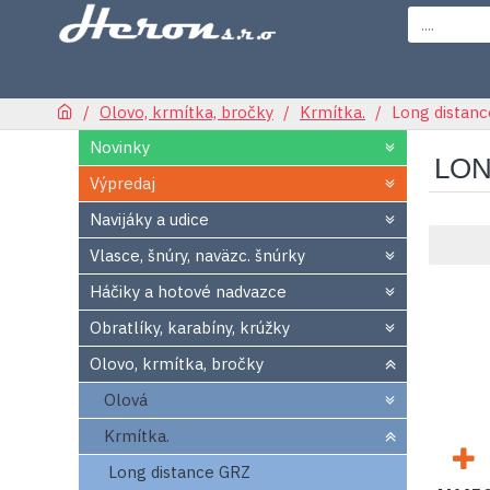
Olovo, krmítka, bročky
Krmítka.
Long distan
Novinky
LON
Výpredaj
Navijáky a udice
Vlasce, šnúry, naväzc. šnúrky
Háčiky a hotové nadvazce
Obratlíky, karabíny, krúžky
Olovo, krmítka, bročky
Olová
Krmítka.
Long distance GRZ