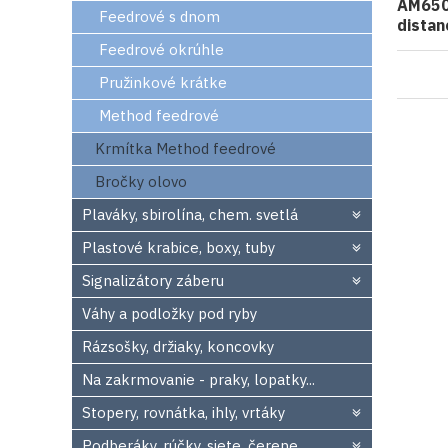
AM650
Feedrové s dnom
distan
Feedrové okrúhle
Pružinkové krátke
Method feedrové
Krmítka Method feedrové
Bročky olovo
Plaváky, sbirolína, chem. svetlá
Plastové krabice, boxy, tuby
Signalizátory záberu
Váhy a podložky pod ryby
Rázsošky, držiaky, koncovky
Na zakrmovanie - praky, lopatky...
Stopery, rovnátka, ihly, vrtáky
Podberáky, rúčky, siete, čerene