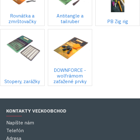
Rovnátka a
Antitangle a
zmrštovačky
tailruber
PB Zig rig
DOWNFORCE -
wolfrámom
Stopery, zarážky
zaťažené prvky
KONTAKTY VEĽKOOBCHOD
Napíšte nám
Telefón
Adresa