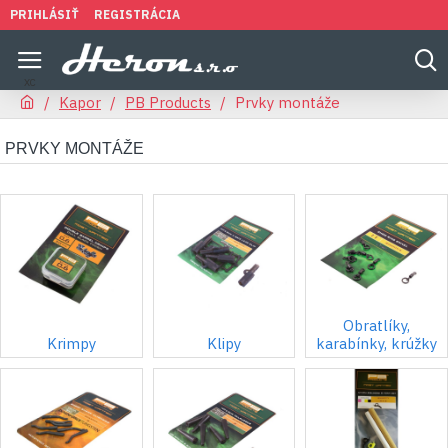
PRIHLÁSIŤ
REGISTRÁCIA
Kapor
PB Products
Prvky montáže
PRVKY MONTÁŽE
Obratlíky,
Krimpy
Klipy
karabínky, krúžky