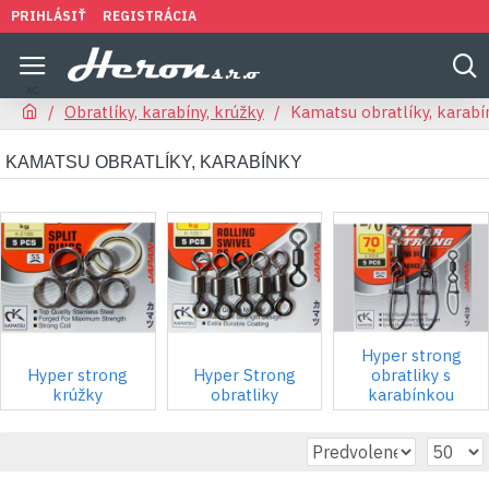
PRIHLÁSIŤ
REGISTRÁCIA
Obratlíky, karabíny, krúžky
Kamatsu obratlíky, karabí
KAMATSU OBRATLÍKY, KARABÍNKY
Hyper strong
Hyper strong
Hyper Strong
obratliky s
krúžky
obratliky
karabínkou