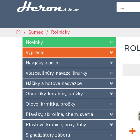
Sumec
Rolničky
Novinky
ROL
Výpredaj
Navijáky a udice
Vlasce, šnúry, naväzc. šnúrky
Háčiky a hotové nadvazce
Obratlíky, karabíny, krúžky
Olovo, krmítka, bročky
Plaváky, sbirolína, chem. svetlá
Plastové krabice, boxy, tuby
Signalizátory záberu