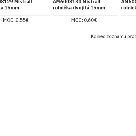
8129 Mistrall
AM6008130 Mistrall
AM600
čka 15mm
rolnička dvojitá 15mm
rolni
MOC: 0.55€
MOC: 0.60€
Koniec zoznamu pro