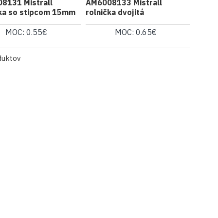
8131 Mistrall
AM6008133 Mistrall
cka so stipcom 15mm
rolnička dvojitá
MOC: 0.55€
MOC: 0.65€
duktov