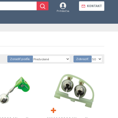
KONTAKT
Prihlásiť sa
Zoradiť podľa:
Zobraziť: