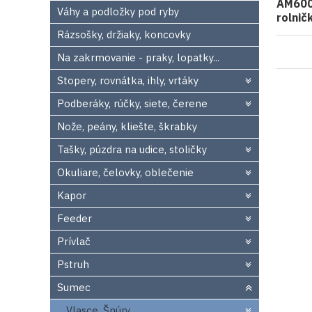
AM600
Váhy a podložky pod ryby
rolni
Rázsošky, držiaky, koncovky
Na zakrmovanie - praky, lopatky...
Stopery, rovnátka, ihly, vrtáky
Podberáky, rúčky, siete, čerene
Nože, peány, kliešte, škrabky
Tašky, púzdra na udice, stoličky
Okuliare, čelovky, oblečenie
Kapor
Feeder
Prívlač
Pstruh
Sumec
Vlasce, Šnúry