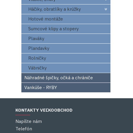
Háčiky, obratlíky a krúžky
Hotové montáže
Sumcové klipy a stopery
Plaváky
Plandavky
Rolničky
Vábničky
Náhradné špičky, očká a chrániče
Vankúše - RYBY
KONTAKTY VEĽKOOBCHOD
Napíšte nám
Telefón