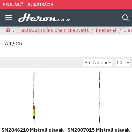
PRIHLÁSIŤ
REGISTRÁCIA
Plaváky, sbirolína, chemické svetlá
Priebežné
1 a 
1 A 1,5GR
SM2046210 Mistrall plavak
SM2007015 Mistrall plavak