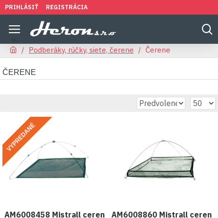
PRIHLÁSIŤ
REGISTRÁCIA
Podberáky, rúčky, siete, čerene
Čerene
ČERENE
VYPREDANÉ
AM6008458 Mistrall ceren
AM6008860 Mistrall ceren