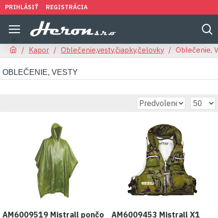
PRIHLÁSIŤ
REGISTRÁCIA
Kapor
Oblečenie,vesty,čiapky,čelovky
Oblečenie, 
OBLEČENIE, VESTY
AM6009519 Mistrall pončo
AM6009453 Mistrall X1