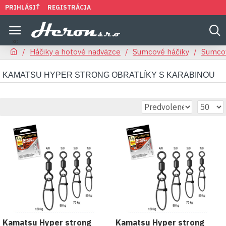
PRIHLÁSIŤ
REGISTRÁCIA
Háčiky a hotové nadväzce
Sumcové háčiky
Sumcov
KAMATSU HYPER STRONG OBRATLÍKY S KARABINOU
Kamatsu Hyper strong
Kamatsu Hyper strong