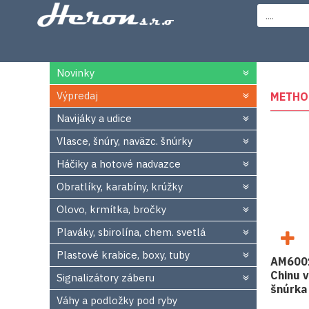
Novinky
Výpredaj
METHO
Navijáky a udice
Vlasce, šnúry, naväzc. šnúrky
Háčiky a hotové nadvazce
Obratlíky, karabíny, krúžky
Olovo, krmítka, bročky
Plaváky, sbirolína, chem. svetlá
Plastové krabice, boxy, tuby
AM6001
Chinu 
Signalizátory záberu
šnúrka
Váhy a podložky pod ryby