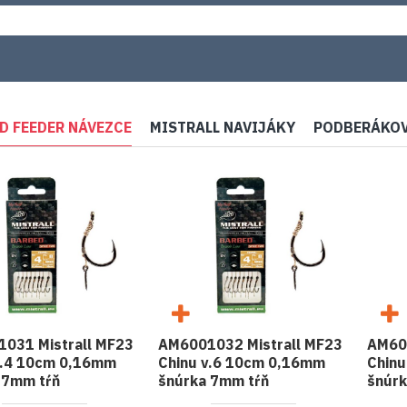
D FEEDER NÁVEZCE
MISTRALL NAVIJÁKY
PODBERÁKOV
031 Mistrall MF23
AM6001032 Mistrall MF23
AM60
v.4 10cm 0,16mm
Chinu v.6 10cm 0,16mm
Chinu
 7mm tŕň
šnúrka 7mm tŕň
šnúrk