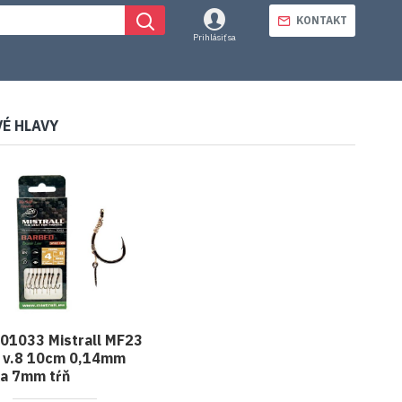
KONTAKT
Prihlásiť sa
É HLAVY
01033 Mistrall MF23
 v.8 10cm 0,14mm
a 7mm tŕň