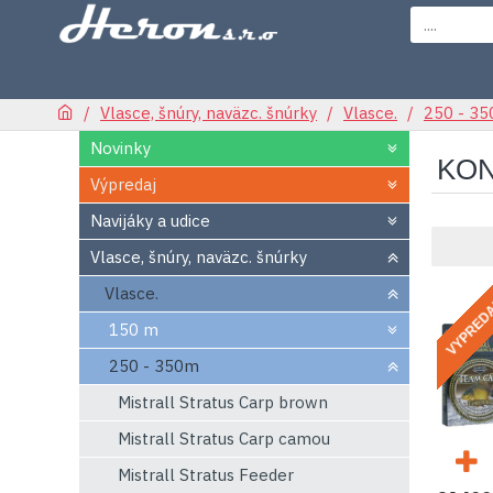
Vlasce, šnúry, naväzc. šnúrky
Vlasce.
250 - 3
Novinky
KON
Výpredaj
Navijáky a udice
Vlasce, šnúry, naväzc. šnúrky
Vlasce.
VYPRED
150 m
250 - 350m
Mistrall Stratus Carp brown
Mistrall Stratus Carp camou
Mistrall Stratus Feeder