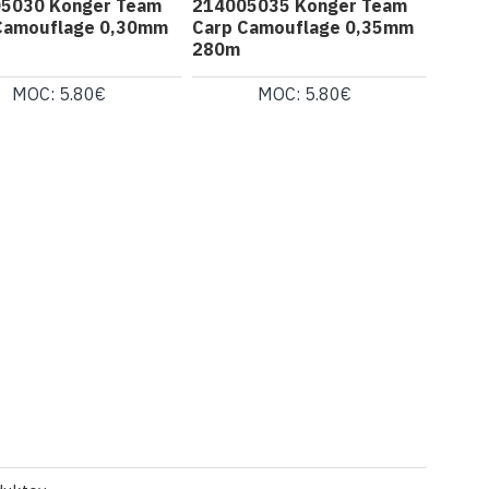
5030 Konger Team
214005035 Konger Team
Camouflage 0,30mm
Carp Camouflage 0,35mm
280m
MOC: 5.80€
MOC: 5.80€