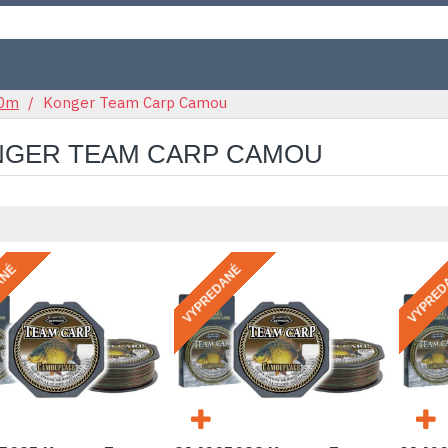
50m
Konger Team Carp Camou
GER TEAM CARP CAMOU
ANÉ
VYPREDANÉ
VYPRED