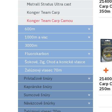
21400
Mistrall Stratus Ultra cast
Carp 
350m
Konger Team Carp
Konger Team Carp Camou
600m
1000m a viac
3000m
Fluorokarbon
Šokové, Zig, Chod a konické vlasce
Žalúziový vlasec 70m
Prívlačové šnúry
21400
Carp 
Kaprárske šnúry
250m
Sumcové šnúry
Náväzcové šnúrky
Žalúziový vlasec 70m