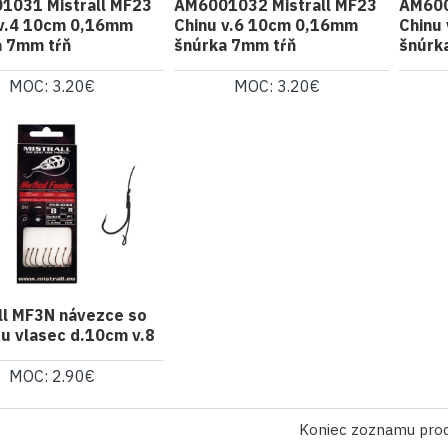
1031 Mistrall MF23
AM6001032 Mistrall MF23
AM600
 v.4 10cm 0,16mm
Chinu v.6 10cm 0,16mm
Chinu
a 7mm tŕň
šnúrka 7mm tŕň
šnúrk
MOC: 3.20€
MOC: 3.20€
ll MF3N návezce so
u vlasec d.10cm v.8
MOC: 2.90€
Koniec zoznamu pro