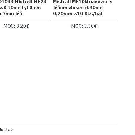
1033 Mistrall MF23
Mistrall MF10N návezce s
 v.8 10cm 0,14mm
tŕňom vlasec d.30cm
a 7mm tŕň
0,20mm v.10 8ks/bal
MOC: 3.20€
MOC: 3.30€
duktov