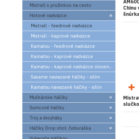
AM600
Mistrall s pružinkou na cesto
Chinu
šnúrk
Hotové nadväzce
Mistrall - feedrové nadväzce
Mistrall - kaprové nadväzce
Kamatsu - feedrové nadväzce
Kamatsu - kaprové nadväzce
Kamatsu - kaprové nadväzce olovenka
Sasame naviazané háčiky - silón
Kamatsu naviazané háčiky - silón
Muškárske háčiky
Mistra
slučko
Sumcové háčiky
Troj a dvojháky
Háčiky Drop shot, čeburaška
Vyberače háčikov