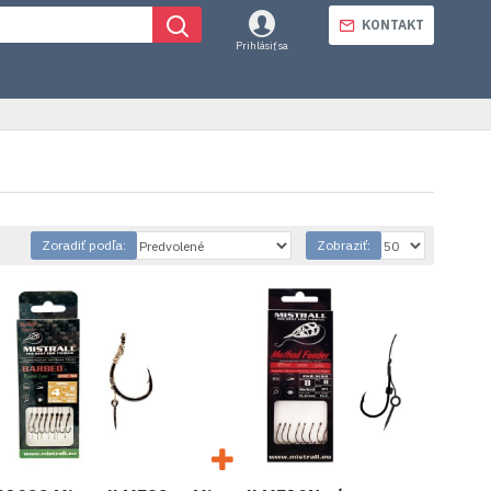
KONTAKT
Prihlásiť sa
Zoradiť podľa:
Zobraziť: