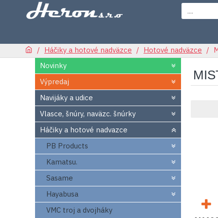
Háčiky a hotové nadväzce
Hotové nadväzce
M
Novinky
MIS
Výpredaj
Navijáky a udice
Vlasce, šnúry, naväzc. šnúrky
Háčiky a hotové nadvazce
PB Products
Kamatsu.
Sasame
Hayabusa
VMC troj a dvojháky