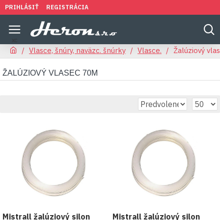
PRIHLÁSIŤ
REGISTRÁCIA
Vlasce, šnúry, naväzc. šnúrky
Vlasce.
Žalúziový vl
ŽALÚZIOVÝ VLASEC 70M
Mistrall žalúziový silon
Mistrall žalúziový silon