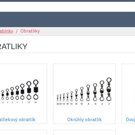
rabínky
Obratliky
ATLIKY
alčekový obratlík
Okrúhly obratlík
Dvoj