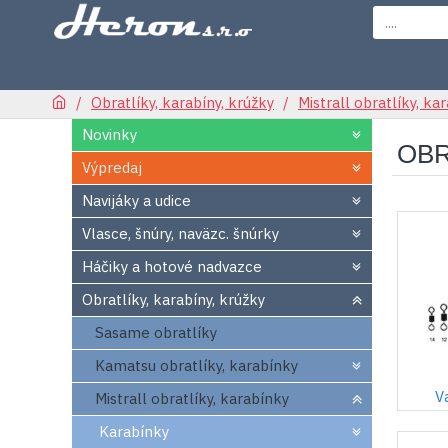
Obratlíky, karabíny, krúžky
Mistrall obratlíky, ka
Novinky
OBR
Výpredaj
Navijáky a udice
Vlasce, šnúry, naväzc. šnúrky
Háčiky a hotové nadvazce
Obratlíky, karabíny, krúžky
Sasame obratlíky
Kamatsu obratlíky, karabínky
V
Mistrall obratlíky, karabínky
Karabínky