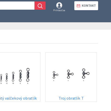
KONTAKT
Prihlásiť sa
itý valčekový obratlík
Troj obratlík T