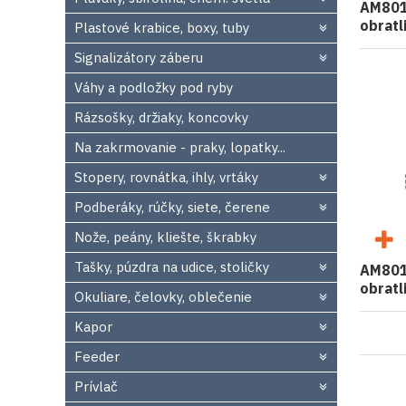
AM8011
obratl
Plastové krabice, boxy, tuby
Signalizátory záberu
Váhy a podložky pod ryby
Rázsošky, držiaky, koncovky
Na zakrmovanie - praky, lopatky...
Stopery, rovnátka, ihly, vrtáky
Podberáky, rúčky, siete, čerene
Nože, peány, kliešte, škrabky
Tašky, púzdra na udice, stoličky
AM8011
obratl
Okuliare, čelovky, oblečenie
Kapor
Feeder
Prívlač