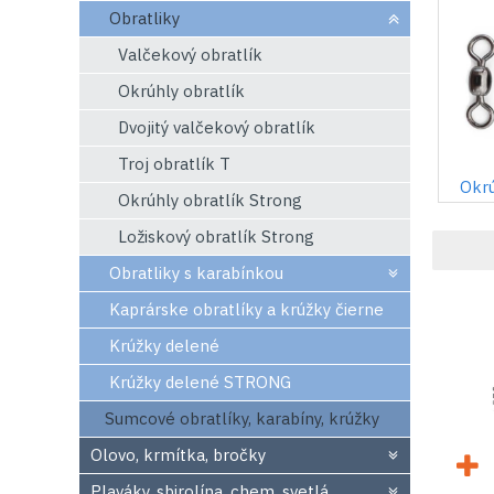
Obratliky
Valčekový obratlík
Okrúhly obratlík
Dvojitý valčekový obratlík
Troj obratlík T
Okrú
Okrúhly obratlík Strong
Ložiskový obratlík Strong
Obratliky s karabínkou
Kaprárske obratlíky a krúžky čierne
Krúžky delené
Krúžky delené STRONG
Sumcové obratlíky, karabíny, krúžky
Olovo, krmítka, bročky
Plaváky, sbirolína, chem. svetlá