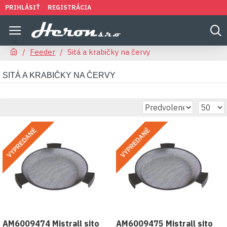
PRIHLÁSIŤ
REGISTRÁCIA
Feeder
Sitá a krabičky na červy
SITÁ A KRABIČKY NA ČERVY
VYPREDANÉ
VYPREDANÉ
AM6009474 Mistrall sito
AM6009475 Mistrall sito