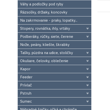
Váhy a podložky pod ryby
Rázsošky, držiaky, koncovky
Na zakrmovanie - praky, lopatky...
Stopery, rovnátka, ihly, vrtáky
Podberáky, rúčky, siete, čerene
Nože, peány, kliešte, škrabky
Tašky, púzdra na udice, stoličky
Okuliare, čelovky, oblečenie
Kapor
Feeder
Prívlač
Pstruh
Sumec
Náhradné špičky, očká a chrániče