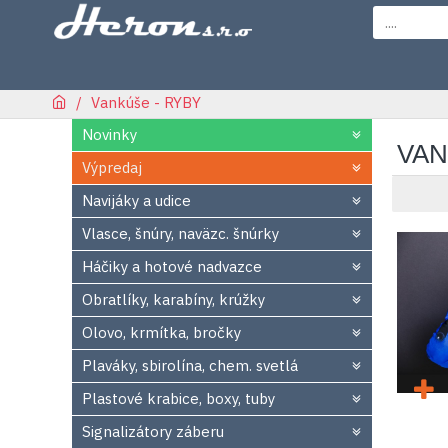
Vankúše - RYBY
Novinky
VAN
Výpredaj
Navijáky a udice
Vlasce, šnúry, naväzc. šnúrky
Háčiky a hotové nadvazce
Obratlíky, karabíny, krúžky
Olovo, krmítka, bročky
Plaváky, sbirolína, chem. svetlá
Plastové krabice, boxy, tuby
Signalizátory záberu