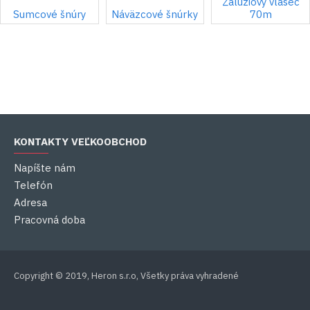
Žalúziový vlasec
Sumcové šnúry
Náväzcové šnúrky
70m
KONTAKTY VEĽKOOBCHOD
Napíšte nám
Telefón
Adresa
Pracovná doba
Copyright © 2019, Heron s.r.o, Všetky práva vyhradené