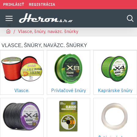
PRIHLÁSIŤ
REGISTRÁCIA
Vlasce, šnúry, naväzc. šnúrky
VLASCE, ŠNÚRY, NAVÄZC. ŠNÚRKY
Vlasce.
Prívlačové šnúry
Kaprárske šnúry