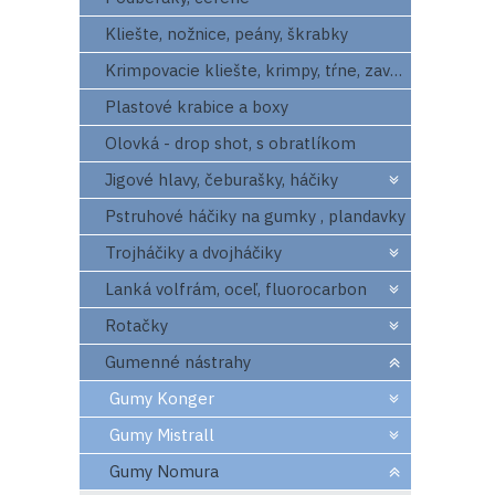
Kliešte, nožnice, peány, škrabky
Krimpovacie kliešte, krimpy, tŕne, zavrtaváky
Plastové krabice a boxy
Olovká - drop shot, s obratlíkom
Jigové hlavy, čeburašky, háčiky
Pstruhové háčiky na gumky , plandavky
Trojháčiky a dvojháčiky
Lanká volfrám, oceľ, fluorocarbon
Rotačky
Gumenné nástrahy
Gumy Konger
Gumy Mistrall
Gumy Nomura