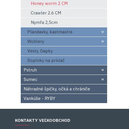
Honey worm 2 CM
Crawler 2.6 CM
Nymfa 2,5cm
Plandavky, kastmastre
Woblery
Vesty, čiapky
Doplnky na prívlač
Pstruh
Sumec
Náhradné špičky, očká a chrániče
Vankúše - RYBY
KONTAKTY VEĽKOOBCHOD