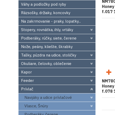
NM780
Váhy a podložky pod ryby
Honey
f.017 
Rázsošky, držiaky, koncovky
Na zakrmovanie - praky, lopatky...
Stopery, rovnátka, ihly, vrtáky
Podberáky, rúčky, siete, čerene
Nože, peány, kliešte, škrabky
Tašky, púzdra na udice, stoličky
Okuliare, čelovky, oblečenie
Kapor
Feeder
NM780
Honey
Prívlač
f.078 
Navijáky a udice prívlačové
Vlasce, Šnúry
Podberáky, čerene