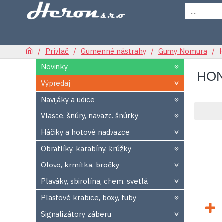
Prívlač
Gumenné nástrahy
Gumy Nomura
Novinky
HON
Výpredaj
Navijáky a udice
Vlasce, šnúry, naväzc. šnúrky
Háčiky a hotové nadvazce
Obratlíky, karabíny, krúžky
Olovo, krmítka, bročky
Plaváky, sbirolína, chem. svetlá
Plastové krabice, boxy, tuby
Signalizátory záberu