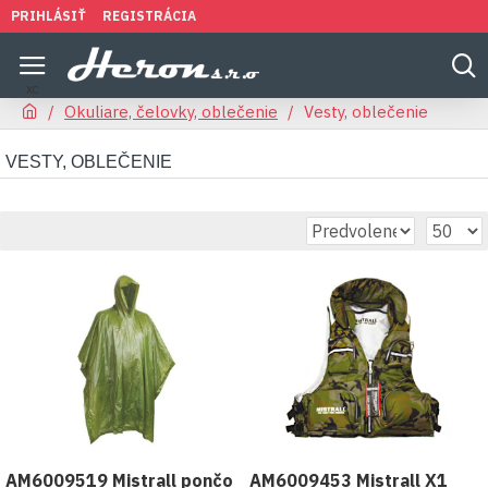
PRIHLÁSIŤ
REGISTRÁCIA
Okuliare, čelovky, oblečenie
Vesty, oblečenie
VESTY, OBLEČENIE
AM6009519 Mistrall pončo
AM6009453 Mistrall X1