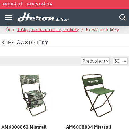
PRIHLÁSIŤ
REGISTRÁCIA
Tašky, púzdra na udice, stoličky
Kreslá a stoličky
KRESLÁ A STOLIČKY
AM6008862 Mistrall
AM6008834 Mistrall