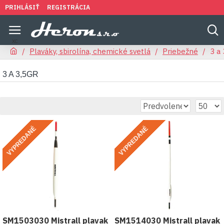
PRIHLÁSIŤ
REGISTRÁCIA
Plaváky, sbirolína, chemické svetlá
Priebežné
3 a 
3 A 3,5GR
VYPREDANÉ
VYPREDANÉ
SM1503030 Mistrall plavak
SM1514030 Mistrall plavak