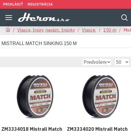
PRIHLÁSIŤ
REGISTRÁCIA
Vlasce, šnúry, naväzc. šnúrky
Vlasce.
150 m
Mis
MISTRALL MATCH SINKING 150 M
ZM3334018 Mistrall Match
ZM3334020 Mistrall Match