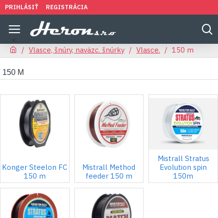
PRIHLÁSIŤ
REGISTRÁCIA
Vlasce, šnúry, naväzc. šnúrky
Vlasce.
150 m
150 M
Mistrall Stratus
Konger Steelon FC
Mistrall Method
Evolution spin
150 m
feeder 150 m
150m