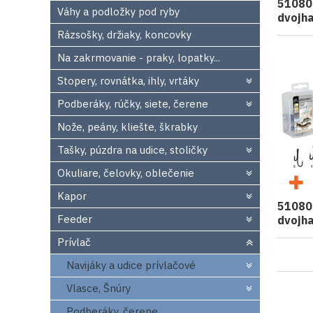
51080
Váhy a podložky pod ryby
dvojha
Rázsošky, držiaky, koncovky
Na zakrmovanie - praky, lopatky...
Stopery, rovnátka, ihly, vrtáky
Podberáky, rúčky, siete, čerene
Nože, peány, kliešte, škrabky
Tašky, púzdra na udice, stoličky
Okuliare, čelovky, oblečenie
Kapor
51080
Feeder
dvojha
Prívlač
Navijáky a udice prívlačové
Vlasce, Šnúry
Podberáky, čerene