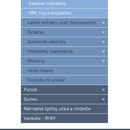
Sasame trojháčiky
VMC troj a dvojháčiky
Lanká volfrám, oceľ, fluorocarbon
Rotačky
Gumenné nástrahy
Plandavky, kastmastre
Woblery
Vesty, čiapky
Doplnky na prívlač
Pstruh
Sumec
Náhradné špičky, očká a chrániče
Vankúše - RYBY