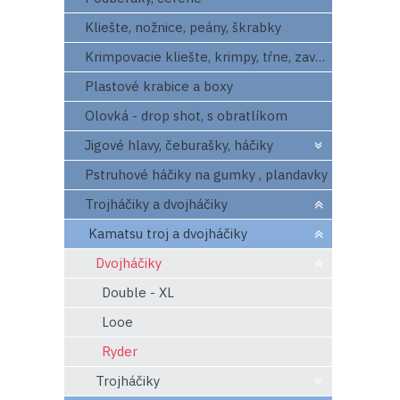
Kliešte, nožnice, peány, škrabky
Krimpovacie kliešte, krimpy, tŕne, zavrtaváky
Plastové krabice a boxy
Olovká - drop shot, s obratlíkom
Jigové hlavy, čeburašky, háčiky
Pstruhové háčiky na gumky , plandavky
Trojháčiky a dvojháčiky
Kamatsu troj a dvojháčiky
Dvojháčiky
Double - XL
Looe
Ryder
Trojháčiky