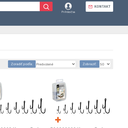
KONTAKT
Prihlásiť sa
Zoradiť podľa:
Zobraziť: