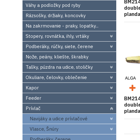
BM214
Váhy a podložky pod ryby
double
pland
Rázsošky, držiaky, koncovky
Na zakrmovanie - praky, lopatky...
Stopery, rovnátka, ihly, vrtáky
Podberáky, rúčky, siete, čerene
Nože, peány, kliešte, škrabky
Tašky, púzdra na udice, stoličky
Okuliare, čelovky, oblečenie
Kapor
Feeder
BM214
double
Prívlač
pland
Navijáky a udice prívlačové
Vlasce, Šnúry
Podberáky, čerene