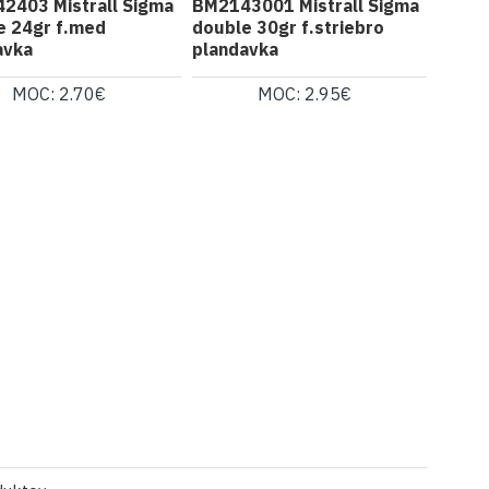
2403 Mistrall Sigma
BM2143001 Mistrall Sigma
e 24gr f.med
double 30gr f.striebro
avka
plandavka
MOC: 2.70€
MOC: 2.95€