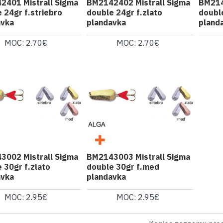
2401 Mistrall Sigma
BM2142402 Mistrall Sigma
BM214
 24gr f.striebro
double 24gr f.zlato
doubl
avka
plandavka
pland
MOC: 2.70€
MOC: 2.70€
3002 Mistrall Sigma
BM2143003 Mistrall Sigma
 30gr f.zlato
double 30gr f.med
avka
plandavka
MOC: 2.95€
MOC: 2.95€