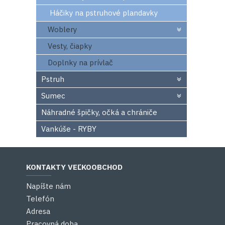
Háčiky na pstruhové plandavky
Woblery
Vesty, čiapky
Doplnky na prívlač
Pstruh
Sumec
Náhradné špičky, očká a chrániče
Vankúše - RYBY
KONTAKTY VEĽKOOBCHOD
Napíšte nám
Telefón
Adresa
Pracovná doba