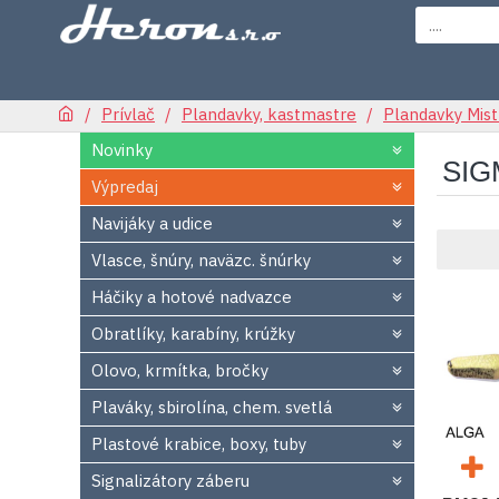
Prívlač
Plandavky, kastmastre
Plandavky Mist
Novinky
SIG
Výpredaj
Navijáky a udice
Vlasce, šnúry, naväzc. šnúrky
Háčiky a hotové nadvazce
Obratlíky, karabíny, krúžky
Olovo, krmítka, bročky
Plaváky, sbirolína, chem. svetlá
Plastové krabice, boxy, tuby
Signalizátory záberu