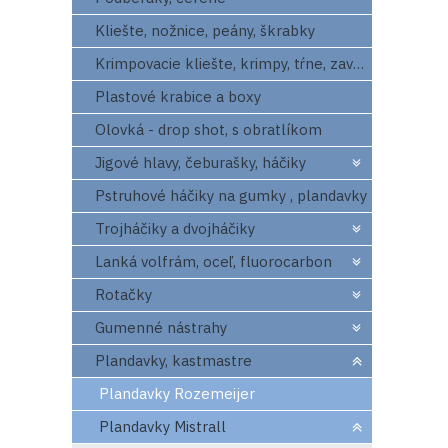
Kliešte, nožnice, peány, škrabky
Krimpovacie kliešte, krimpy, tŕne, zavrtaváky
Plastové krabice a boxy
Olovká - drop shot, s obratlíkom
Jigové hlavy, čeburašky, háčiky
Pstruhové háčiky na gumky , plandavky
Trojháčiky a dvojháčiky
Lanká volfrám, oceľ, fluorocarbon
Rotačky
Gumenné nástrahy
Plandavky, kastmastre
Plandavky Rozemeijer
Plandavky Mistrall