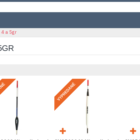
4 a 5gr
 5GR
ANÉ
VYPREDANÉ