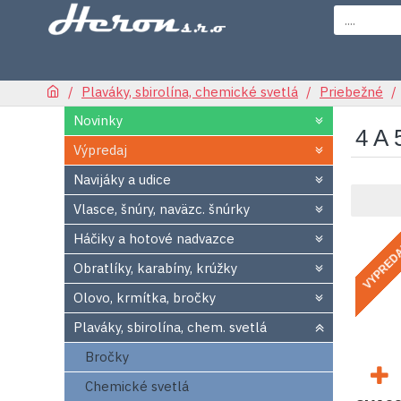
Plaváky, sbirolína, chemické svetlá
Priebežné
Novinky
4 A
Výpredaj
Navijáky a udice
Vlasce, šnúry, naväzc. šnúrky
Háčiky a hotové nadvazce
VYPRED
Obratlíky, karabíny, krúžky
Olovo, krmítka, bročky
Plaváky, sbirolína, chem. svetlá
Bročky
Chemické svetlá