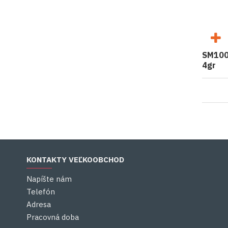
SM1008
4gr
KONTAKTY VEĽKOOBCHOD
Napíšte nám
Telefón
Adresa
Pracovná doba