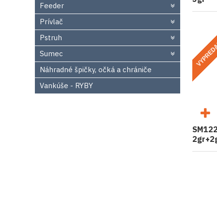
Feeder
Prívlač
Pstruh
VYPRED
Sumec
Náhradné špičky, očká a chrániče
Vankúše - RYBY
SM1221
2gr+2g