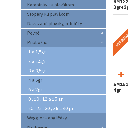
SM1221
Karabínky ku plavákom
3gr+2
Stopery ku plavákom
Naviazané plaváky, rebríčky
VYPRED
Pevné
Priebežné
1 a 1,5gr
2 a 2,5gr
3 a 3,5gr
4 a 5gr
SM1514
6 a 7gr
4gr
8 , 10 , 12 a 15 gr
20 , 25 , 30 , 35 a 40 gr
Waggler - angličáky
Na dravce