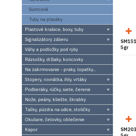
Sumcové
Tuby na plaváky
Plastové krabice, boxy, tuby
Signalizátory záberu
SM1518
5gr
Váhy a podložky pod ryby
Rázsošky, držiaky, koncovky
Na zakrmovanie - praky, lopatky...
Stopery, rovnátka, ihly, vrtáky
Podberáky, rúčky, siete, čerene
Nože, peány, kliešte, škrabky
Tašky, púzdra na udice, stoličky
Okuliare, čelovky, oblečenie
SM2034
Kapor
5gr