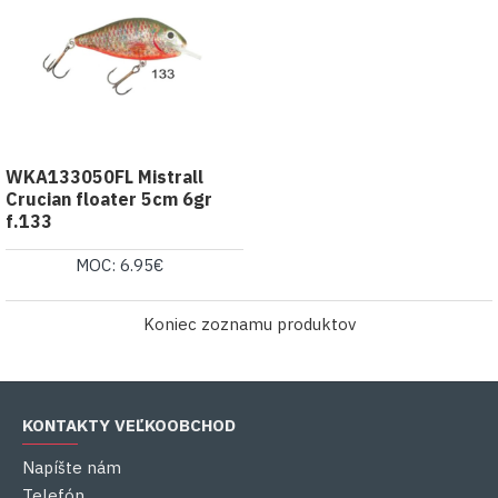
WKA133050FL Mistrall
Crucian floater 5cm 6gr
f.133
MOC: 6.95€
Koniec zoznamu produktov
KONTAKTY VEĽKOOBCHOD
Napíšte nám
Telefón