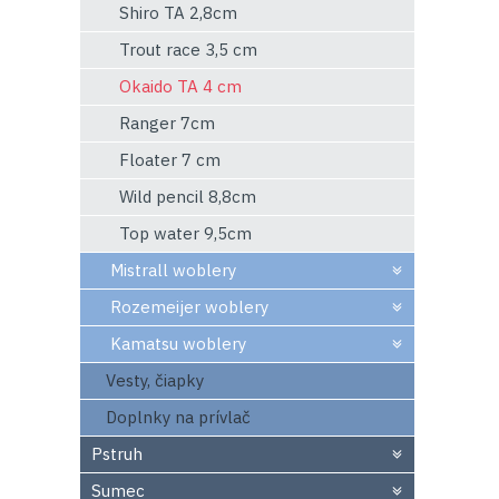
Shiro TA 2,8cm
Trout race 3,5 cm
Okaido TA 4 cm
Ranger 7cm
Floater 7 cm
Wild pencil 8,8cm
Top water 9,5cm
Mistrall woblery
Rozemeijer woblery
Kamatsu woblery
Vesty, čiapky
Doplnky na prívlač
Pstruh
Sumec