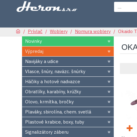
Prívlač
Woblery
Nomura woblery
Okaido 
Novinky
OKA
Výpredaj
Navijáky a udice
Vlasce, šnúry, naväzc. šnúrky
Háčiky a hotové nadvazce
Obratlíky, karabíny, krúžky
Olovo, krmítka, bročky
Plaváky, sbirolína, chem. svetlá
Plastové krabice, boxy, tuby
Signalizátory záberu