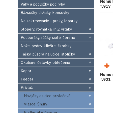
Nomur
Váhy a podložky pod ryby
f.917
Rázsošky, držiaky, koncovky
Na zakrmovanie - praky, lopatky...
Stopery, rovnátka, ihly, vrtáky
Podberáky, rúčky, siete, čerene
Nože, peány, kliešte, škrabky
Tašky, púzdra na udice, stoličky
Okuliare, čelovky, oblečenie
Kapor
Nomur
Feeder
f.921
Prívlač
Navijáky a udice prívlačové
Vlasce, Šnúry
Podberáky, čerene