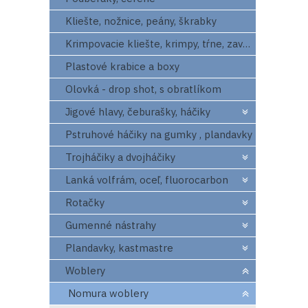
Kliešte, nožnice, peány, škrabky
Krimpovacie kliešte, krimpy, tŕne, zavrtaváky
Plastové krabice a boxy
Olovká - drop shot, s obratlíkom
Jigové hlavy, čeburašky, háčiky
Pstruhové háčiky na gumky , plandavky
Trojháčiky a dvojháčiky
Lanká volfrám, oceľ, fluorocarbon
Rotačky
Gumenné nástrahy
Plandavky, kastmastre
Woblery
Nomura woblery