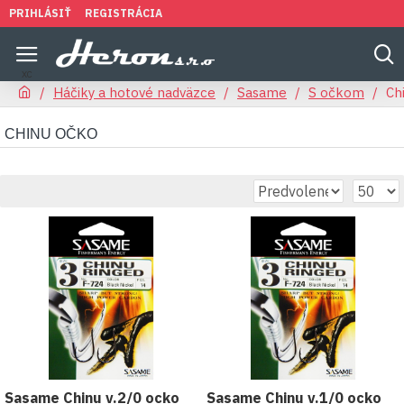
PRIHLÁSIŤ
REGISTRÁCIA
Háčiky a hotové nadväzce
Sasame
S očkom
Ch
CHINU OČKO
Sasame Chinu v.2/0 ocko
Sasame Chinu v.1/0 ocko