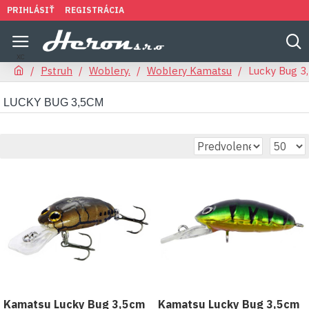
PRIHLÁSIŤ
REGISTRÁCIA
Pstruh
Woblery.
Woblery Kamatsu
Lucky Bug 3
LUCKY BUG 3,5CM
Kamatsu Lucky Bug 3,5cm
Kamatsu Lucky Bug 3,5cm