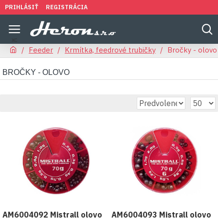
PRIHLÁSIŤ
REGISTRÁCIA
Feeder
Krmítka, feedrové trubičky
Bročky - olovo
BROČKY - OLOVO
AM6004092 Mistrall olovo
AM6004093 Mistrall olovo