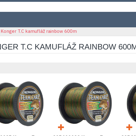
Konger T.C kamufláž rainbow 600m
GER T.C KAMUFLÁŽ RAINBOW 600