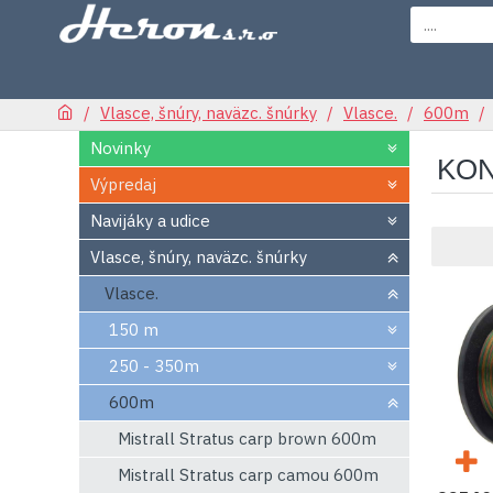
Vlasce, šnúry, naväzc. šnúrky
Vlasce.
600m
Novinky
KON
Výpredaj
Navijáky a udice
Vlasce, šnúry, naväzc. šnúrky
Vlasce.
150 m
250 - 350m
600m
Mistrall Stratus carp brown 600m
Mistrall Stratus carp camou 600m