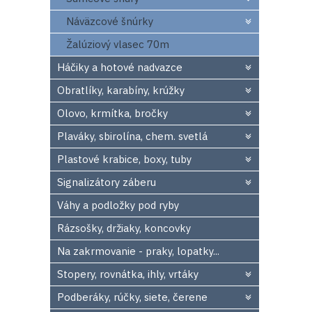
Náväzcové šnúrky
Žalúziový vlasec 70m
Háčiky a hotové nadvazce
Obratlíky, karabíny, krúžky
Olovo, krmítka, bročky
Plaváky, sbirolína, chem. svetlá
Plastové krabice, boxy, tuby
Signalizátory záberu
Váhy a podložky pod ryby
Rázsošky, držiaky, koncovky
Na zakrmovanie - praky, lopatky...
Stopery, rovnátka, ihly, vrtáky
Podberáky, rúčky, siete, čerene