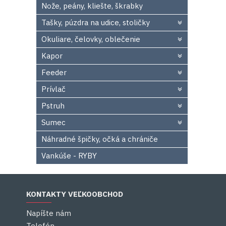
Nože, peány, kliešte, škrabky
Tašky, púzdra na udice, stoličky
Okuliare, čelovky, oblečenie
Kapor
Feeder
Prívlač
Pstruh
Sumec
Náhradné špičky, očká a chrániče
Vankúše - RYBY
KONTAKTY VEĽKOOBCHOD
Napíšte nám
Telefón