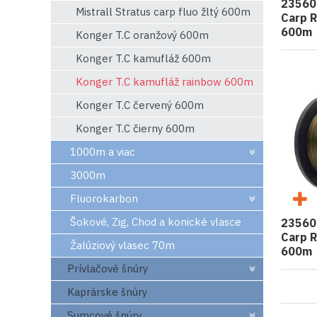
23560
Mistrall Stratus carp fluo žltý 600m
Carp 
600m
Konger T.C oranžový 600m
Konger T.C kamufláž 600m
Konger T.C kamufláž rainbow 600m
Konger T.C červený 600m
Konger T.C čierny 600m
1000m a viac
3000m
Fluorokarbon
Šokové, Zig, Chod a konické vlasce
23560
Carp 
Žalúziový vlasec 70m
600m
Prívlačové šnúry
Kaprárske šnúry
Sumcové šnúry