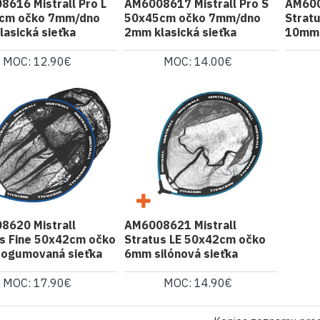
616 Mistrall Pro L
AM6008617 Mistrall Pro S
AM600
cm očko 7mm/dno
50x45cm očko 7mm/dno
Strat
asická sieťka
2mm klasická sieťka
10mm 
MOC: 12.90€
MOC: 14.00€
8620 Mistrall
AM6008621 Mistrall
us Fine 50x42cm očko
Stratus LE 50x42cm očko
ogumovaná sieťka
6mm silónová sieťka
MOC: 17.90€
MOC: 14.90€