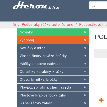
Podberáky, rúčky, siete, čerene
Podberákové hl
Novinky
POD
Výpredaj
Navijáky a udice
Vlasce, šnúry, naväzc. šnúrky
Háčiky a hotové nadvazce
Obratlíky, karabíny, krúžky
Olovo, krmítka, bročky
Plaváky, sbirolína, chem. svetlá
Plastové krabice, boxy, tuby
Signalizátory záberu