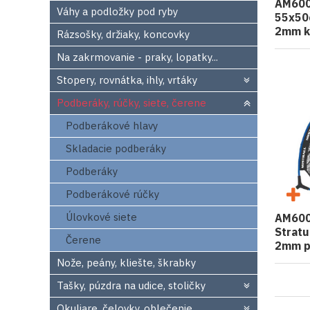
AM6008
Váhy a podložky pod ryby
55x50
2mm kl
Rázsošky, držiaky, koncovky
Na zakrmovanie - praky, lopatky...
Stopery, rovnátka, ihly, vrtáky
Podberáky, rúčky, siete, čerene
Podberákové hlavy
Skladacie podberáky
Podberáky
Podberákové rúčky
Úlovkové siete
AM600
Strat
Čerene
2mm p
Nože, peány, kliešte, škrabky
Tašky, púzdra na udice, stoličky
Okuliare, čelovky, oblečenie