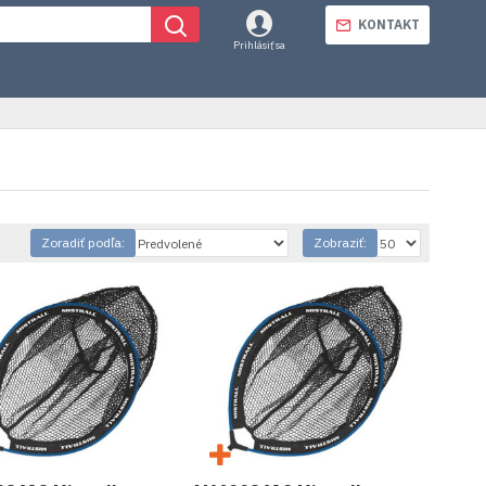
KONTAKT
Prihlásiť sa
Zoradiť podľa:
Zobraziť: