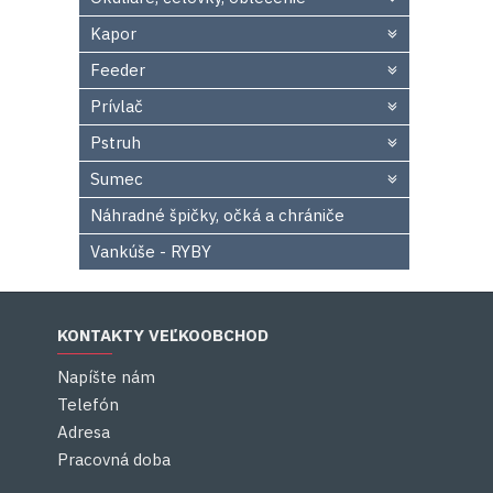
Kapor
Feeder
Prívlač
Pstruh
Sumec
Náhradné špičky, očká a chrániče
Vankúše - RYBY
KONTAKTY VEĽKOOBCHOD
Napíšte nám
Telefón
Adresa
Pracovná doba