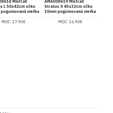
8618 Mistrall
AM6008619 Mistrall
us L 50x42cm očko
Stratus S 45x32cm očko
pogumovaná sieťka
10mm pogumovaná sieťka
MOC: 17.90€
MOC: 16.90€