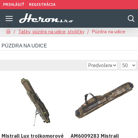
PRIHLÁSIŤ
REGISTRÁCIA
Tašky, púzdra na udice, stoličky
Púzdra na udice
PÚZDRA NA UDICE
Mistrall Lux trojkomorové
AM6009283 Mistrall