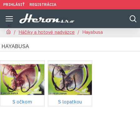
PRIHLÁSIŤ
REGISTRÁCIA
Háčiky a hotové nadväzce
Hayabusa
HAYABUSA
S očkom
S lopatkou