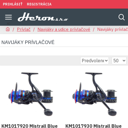
PRIHLÁSIŤ
REGISTRÁCIA
Prívlač
Navijáky a udice prívlačové
Navijáky prívla
NAVIJÁKY PRÍVLAČOVÉ
KM1017920 Mistrall Blue
KM1017930 Mistrall Blue