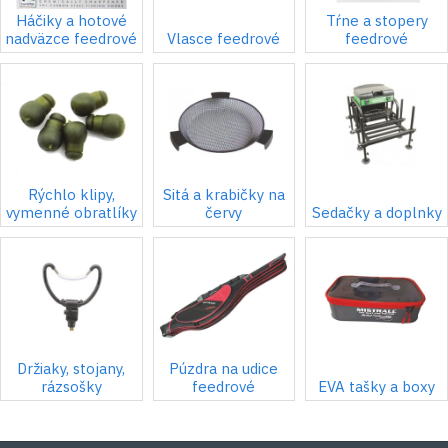
Háčiky a hotové
Tŕne a stopery
nadväzce feedrové
Vlasce feedrové
feedrové
Rýchlo klipy,
Sitá a krabičky na
vymenné obratlíky
červy
Sedačky a doplnky
Držiaky, stojany,
Púzdra na udice
rázsošky
feedrové
EVA tašky a boxy