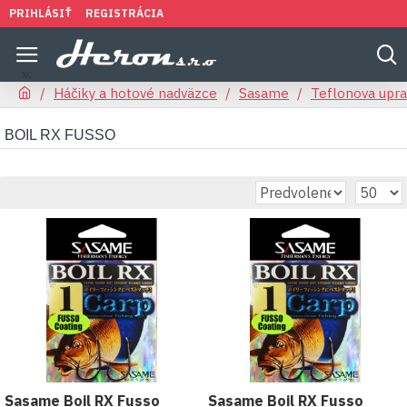
PRIHLÁSIŤ
REGISTRÁCIA
Háčiky a hotové nadväzce
Sasame
Teflonova upr
BOIL RX FUSSO
Sasame Boil RX Fusso
Sasame Boil RX Fusso