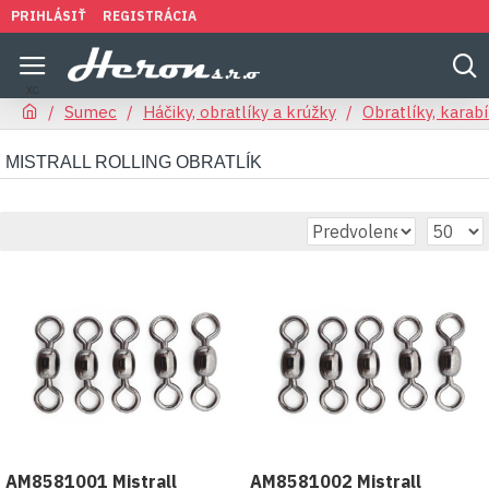
PRIHLÁSIŤ
REGISTRÁCIA
Sumec
Háčiky, obratlíky a krúžky
Obratlíky, karab
MISTRALL ROLLING OBRATLÍK
AM8581001 Mistrall
AM8581002 Mistrall