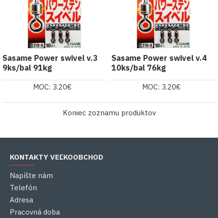
Sasame Power swivel v.3
Sasame Power swivel v.4
9ks/bal 91kg
10ks/bal 76kg
MOC: 3.20€
MOC: 3.20€
Koniec zoznamu produktov
KONTAKTY VEĽKOOBCHOD
Napíšte nám
Telefón
Adresa
Pracovná doba