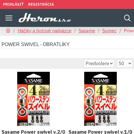
PRIHLÁSIŤ
REGISTRÁCIA
Háčiky a hotové nadväzce
Sasame
Sumec
Powe
POWER SWIVEL - OBRATLÍKY
Sasame Power swivel v.2/0
Sasame Power swivel v.1/0