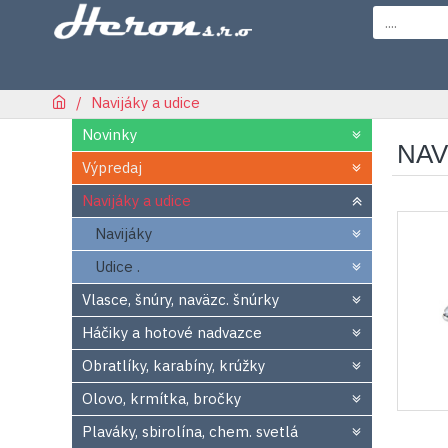
Navijáky a udice
Novinky
NAV
Výpredaj
Navijáky a udice
Navijáky
Udice .
Vlasce, šnúry, naväzc. šnúrky
Háčiky a hotové nadvazce
Obratlíky, karabíny, krúžky
Olovo, krmítka, bročky
Plaváky, sbirolína, chem. svetlá