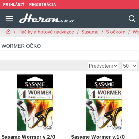
PRIHLÁSIŤ
REGISTRÁCIA
Háčiky a hotové nadväzce
Sasame
S očkom
Wo
WORMER OČKO
Sasame Wormer v.2/0
Sasame Wormer v.1/0