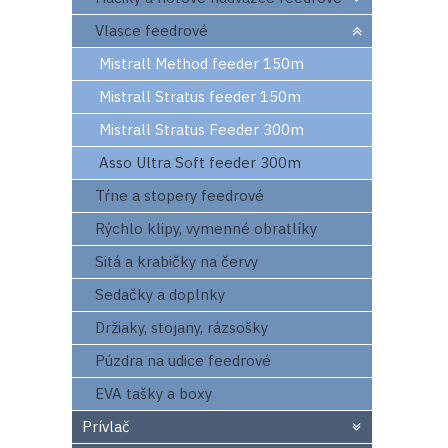
Vlasce feedrové
Mistrall Method feeder 150m
Mistrall Stratus feeder 150m
Mistrall Stratus Feeder 300m
Asso Ultra Soft feeder 300m
Tŕne a stopery feedrové
Rýchlo klipy, vymenné obratlíky
Sitá a krabičky na červy
Sedačky a doplnky
Držiaky, stojany, rázsošky
Púzdra na udice feedrové
EVA tašky a boxy
Prívlač