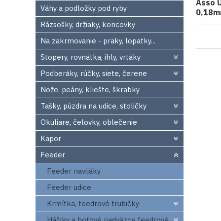
Asso U
Váhy a podložky pod ryby
0,18m
Rázsošky, držiaky, koncovky
Na zakrmovanie - praky, lopatky...
Stopery, rovnátka, ihly, vrtáky
Podberáky, rúčky, siete, čerene
Nože, peány, kliešte, škrabky
Tašky, púzdra na udice, stoličky
Okuliare, čelovky, oblečenie
Kapor
Feeder
Feeder navijáky
Feeder udice
Krmítka, feedrové trubičky
Háčiky a hotové nadväzce feedrové