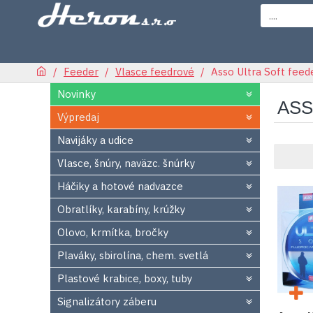
Feeder
Vlasce feedrové
Asso Ultra Soft fee
Novinky
ASS
Výpredaj
Navijáky a udice
Vlasce, šnúry, naväzc. šnúrky
Háčiky a hotové nadvazce
Obratlíky, karabíny, krúžky
Olovo, krmítka, bročky
Plaváky, sbirolína, chem. svetlá
Plastové krabice, boxy, tuby
Signalizátory záberu