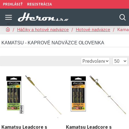
PRIHLÁSIŤ
REGISTRÁCIA
Háčiky a hotové nadväzce
Hotové nadväzce
Kamat
KAMATSU - KAPROVÉ NADVÄZCE OLOVENKA
Kamatsu Leadcore s
Kamatsu Leadcore s