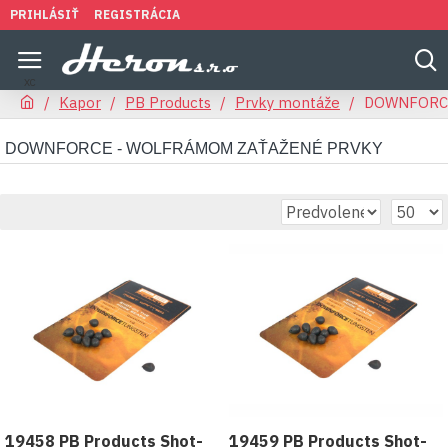
PRIHLÁSIŤ
REGISTRÁCIA
Kapor
PB Products
Prvky montáže
DOWNFORCE 
DOWNFORCE - WOLFRÁMOM ZAŤAŽENÉ PRVKY
19458 PB Products Shot-
19459 PB Products Shot-