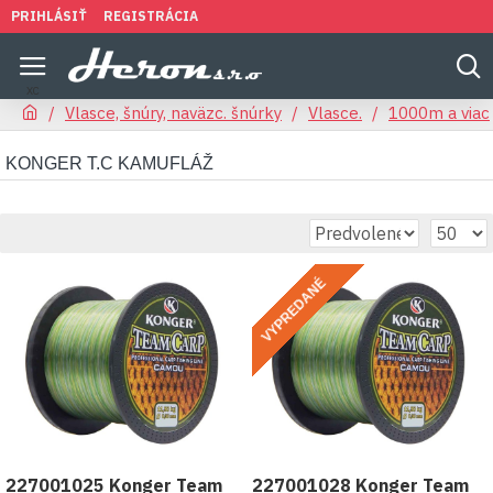
PRIHLÁSIŤ
REGISTRÁCIA
Vlasce, šnúry, naväzc. šnúrky
Vlasce.
1000m a viac
KONGER T.C KAMUFLÁŽ
VYPREDANÉ
227001025 Konger Team
227001028 Konger Team