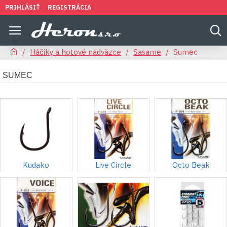
PRIHLÁSIŤ
REGISTRÁCIA
Háčiky a hotové nadväzce
Sasame
Sumec
SUMEC
Kudako
Live Circle
Octo Beak