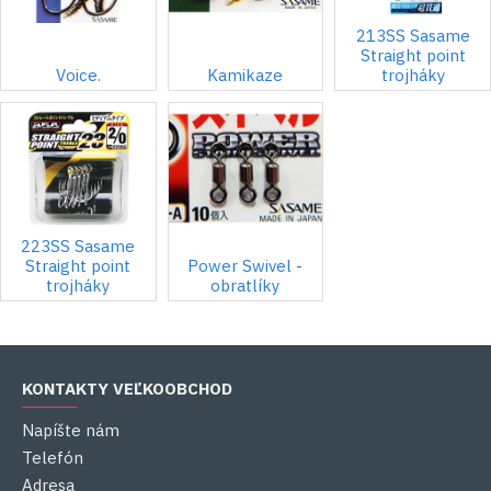
213SS Sasame
Straight point
Voice.
Kamikaze
trojháky
223SS Sasame
Straight point
Power Swivel -
trojháky
obratlíky
KONTAKTY VEĽKOOBCHOD
Napíšte nám
Telefón
Adresa