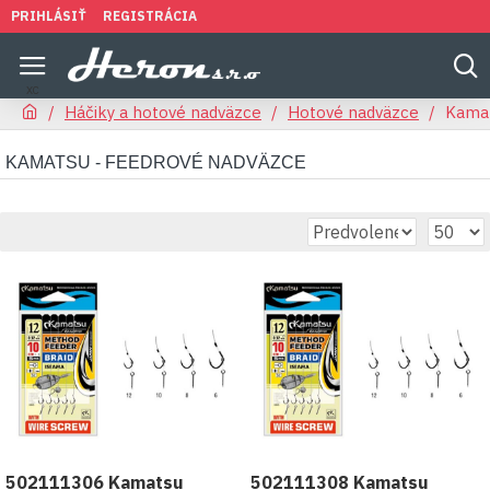
PRIHLÁSIŤ
REGISTRÁCIA
Háčiky a hotové nadväzce
Hotové nadväzce
Kamat
KAMATSU - FEEDROVÉ NADVÄZCE
502111306 Kamatsu
502111308 Kamatsu