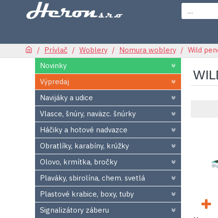
Prívlač
Woblery
Nomura woblery
Wild pen
Novinky
WIL
Výpredaj
Navijáky a udice
Vlasce, šnúry, naväzc. šnúrky
Háčiky a hotové nadvazce
Obratlíky, karabíny, krúžky
Olovo, krmítka, bročky
Plaváky, sbirolína, chem. svetlá
Plastové krabice, boxy, tuby
Signalizátory záberu