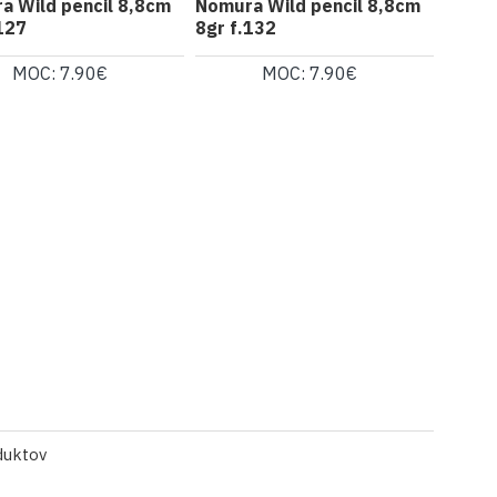
a Wild pencil 8,8cm
Nomura Wild pencil 8,8cm
127
8gr f.132
MOC: 7.90€
MOC: 7.90€
duktov