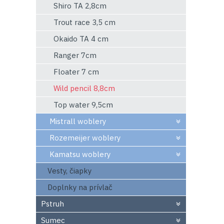
Shiro TA 2,8cm
Trout race 3,5 cm
Okaido TA 4 cm
Ranger 7cm
Floater 7 cm
Wild pencil 8,8cm
Top water 9,5cm
Mistrall woblery
Rozemeijer woblery
Kamatsu woblery
Vesty, čiapky
Doplnky na prívlač
Pstruh
Sumec