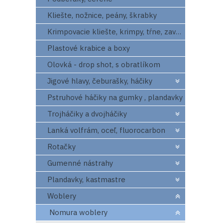
Kliešte, nožnice, peány, škrabky
Krimpovacie kliešte, krimpy, tŕne, zavrtaváky
Plastové krabice a boxy
Olovká - drop shot, s obratlíkom
Jigové hlavy, čeburašky, háčiky
Pstruhové háčiky na gumky , plandavky
Trojháčiky a dvojháčiky
Lanká volfrám, oceľ, fluorocarbon
Rotačky
Gumenné nástrahy
Plandavky, kastmastre
Woblery
Nomura woblery