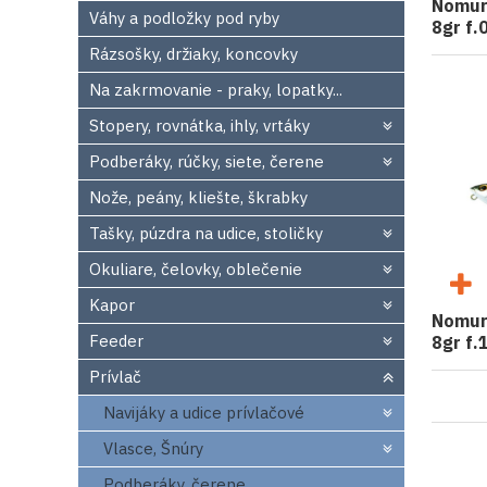
Nomura
Váhy a podložky pod ryby
8gr f.
Rázsošky, držiaky, koncovky
Na zakrmovanie - praky, lopatky...
Stopery, rovnátka, ihly, vrtáky
Podberáky, rúčky, siete, čerene
Nože, peány, kliešte, škrabky
Tašky, púzdra na udice, stoličky
Okuliare, čelovky, oblečenie
Kapor
Nomura
Feeder
8gr f.
Prívlač
Navijáky a udice prívlačové
Vlasce, Šnúry
Podberáky, čerene